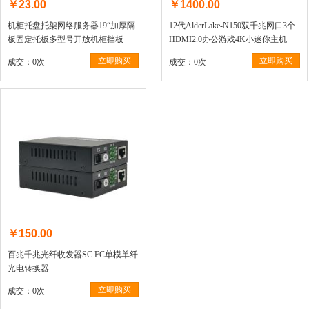
￥23.00
￥1400.00
机柜托盘托架网络服务器19“加厚隔
12代AlderLake-N150双千兆网口3个
板固定托板多型号开放机柜挡板
HDMI2.0办公游戏4K小迷你主机
立即购买
立即购买
成交：0次
成交：0次
￥150.00
百兆千兆光纤收发器SC FC单模单纤
光电转换器
立即购买
成交：0次