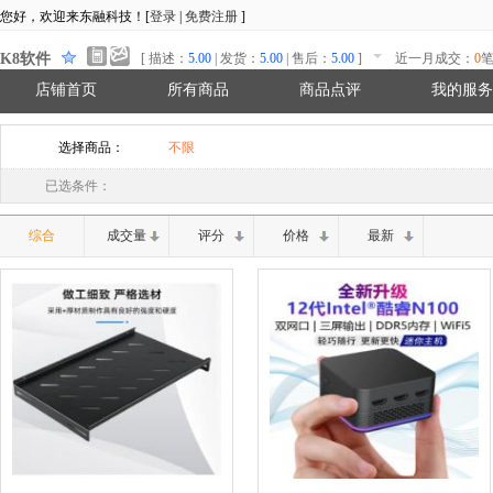
您好，欢迎来东融科技！[
登录
|
免费注册
]
K8软件
[ 描述：
5.00
| 发货：
5.00
| 售后：
5.00
]
近一月成交：
0
笔
店铺首页
所有商品
商品点评
我的服务
选择商品：
不限
已选条件：
综合
成交量
评分
价格
最新