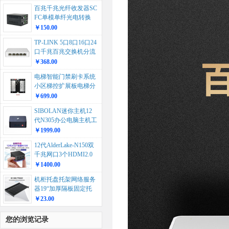
百兆千兆光纤收发器SC
FC单模单纤光电转换
器...
￥150.00
TP-LINK 5口8口16口24
口千兆百兆交换机分流
器网络集线器分线...
￥368.00
电梯智能门禁刷卡系统
小区梯控扩展板电梯分
层控制器生产...
￥699.00
SIBOLAN迷你主机12
代N305办公电脑主机工
厂直销外贸跨境min...
￥1999.00
12代AlderLake-N150双
千兆网口3个HDMI2.0
办公游戏...
￥1400.00
机柜托盘托架网络服务
器19“加厚隔板固定托
板多型号开放机柜挡
￥23.00
板...
您的浏览记录