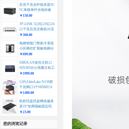
百兆千兆光纤收发器SC
FC单模单纤光电转换
器...
￥150.00
TP-LINK 5口8口16口24
口千兆百兆交换机分流
器网络集线器分线...
￥368.00
电梯智能门禁刷卡系统
小区梯控扩展板电梯分
层控制器生产...
￥699.00
SIBOLAN迷你主机12
代N305办公电脑主机工
厂直销外贸跨境min...
￥1999.00
12代AlderLake-N150双
千兆网口3个HDMI2.0
办公游戏...
￥1400.00
机柜托盘托架网络服务
器19“加厚隔板固定托
板多型号开放机柜挡
￥23.00
板...
您的浏览记录