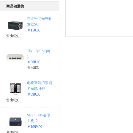
商品销量榜
百兆千兆光纤收
发器SC
￥150.00
售出0次
TP-LINK 5口8口
1
￥368.00
售出0次
电梯智能门禁刷
卡系统 小区
￥699.00
售出0次
SIBOLAN迷你
主机12
￥1999.00
售出0次