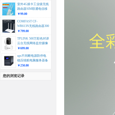
室外4G插卡工业级无线
路由器SIM联通电信移
动宽带WiFi户外监控
￥99.00
AP...
COMFAST CF-
WR613N无线路由器300
兆高速穿墙家用WiF...
￥799.00
TPLINK 500万彩色对讲
云台无线网络监控摄像
头TL-IPC45全...
￥699.00
ups不间断电源防停电
稳压续航电脑服务器备
用应急UPS...
￥250.00
您的浏览记录